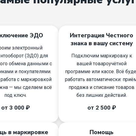
ключение ЭДО
Интеграция Честного
знака в вашу систему
роим электронный
нтооборот (ЭДО) для
Подключим маркировку к
ого обмена данными с
вашей товароучётной
иками и покупателями.
программе или кассе. Всё буде
работа с маркировкой
работать автоматически: приём
жна — мы сделаем всё
продажа и списание товаров
под ключ.
без лишних действий.
от 3 000 ₽
от 2 500 ₽
ь в маркировке
Помощь