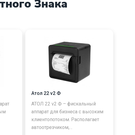
тного Знака
Атол 22 v2 Ф
арат
АТОЛ 22 v2 Ф – фискальный
ным
аппарат для бизнеса с высоким
клиентопотоком. Располагает
автоотрезчиком,…