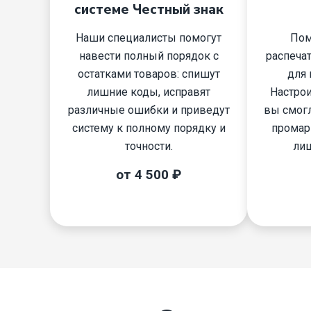
системе Честный знак
Наши специалисты помогут
Пом
навести полный порядок с
распеча
остатками товаров: спишут
для 
лишние коды, исправят
Настрои
различные ошибки и приведут
вы смогл
систему к полному порядку и
промар
точности.
лиш
от 4 500 ₽