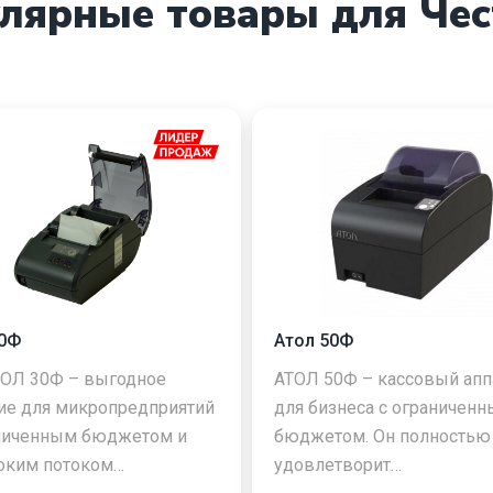
лярные товары для Чес
30Ф
Атол 50Ф
ОЛ 30Ф – выгодное
АТОЛ 50Ф – кассовый апп
е для микропредприятий
для бизнеса с ограничен
аниченным бюджетом и
бюджетом. Он полностью
оким потоком…
удовлетворит…