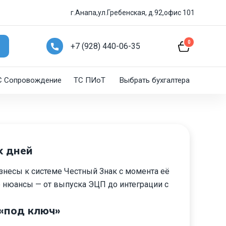
г.Анапа,ул.Гребенская, д.92,офис 101
0
+7 (928) 440-06-35
C Сопровождение
ТС ПИоТ
Выбрать бухгалтера
х дней
несы к системе Честный Знак с момента её
е нюансы — от выпуска ЭЦП до интеграции с
«под ключ»