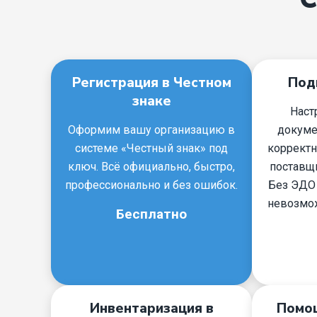
Регистрация в Честном
Под
знаке
Наст
Оформим вашу организацию в
докуме
системе «Честный знак» под
корректн
ключ. Всё официально, быстро,
поставщ
профессионально и без ошибок.
Без ЭДО 
невозмо
Бесплатно
Инвентаризация в
Помощ