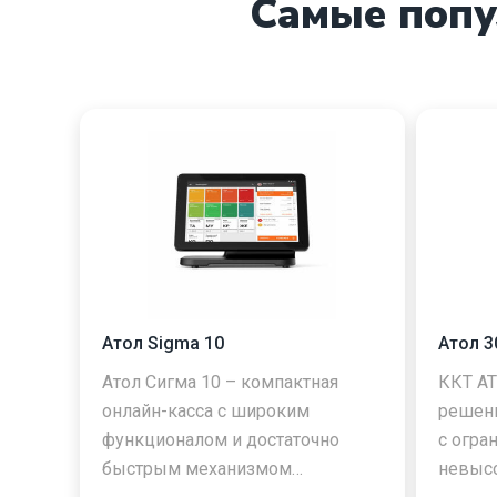
Самые попу
Атол Sigma 10
Атол 
Атол Сигма 10 – компактная
ККТ АТ
онлайн-касса с широким
решени
функционалом и достаточно
с огр
быстрым механизмом…
невыс