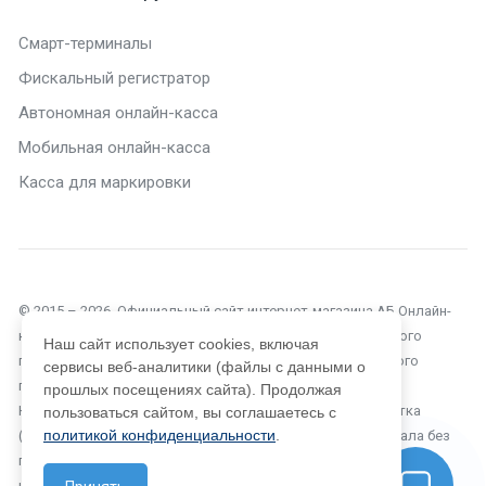
Смарт-терминалы
Фискальный регистратор
Автономная онлайн-касса
Мобильная онлайн-касса
Касса для маркировки
© 2015 – 2026. Официальный сайт интернет-магазина АБ Онлайн-
касса в Анапе. Текущий сайт является объектом авторского
Наш сайт использует cookies, включая
права, исключительные права, на использование которого
сервисы веб-аналитики (файлы с данными о
принадлежат компании ООО «Автоматизация Бизнеса».
прошлых посещениях сайта). Продолжая
Копирование, размножение, распространение, перепечатка
пользоваться сайтом, вы соглашаетесь с
политикой конфиденциальности
.
(целиком или частично), или иное использование материала без
письменного разрешения компании не допускается. Любое
нарушение прав автора будет преследоваться на основе