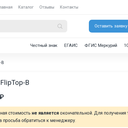
лавная
Каталог
Отзывы
Контакты
Оставить заявку
Честный знак
ЕГАИС
ФГИС Меркурий
1
-B
FlipTop-B
 ₽
нная стоимость
не является
окончательной. Для получения 
а просьба обратиться к менеджеру.