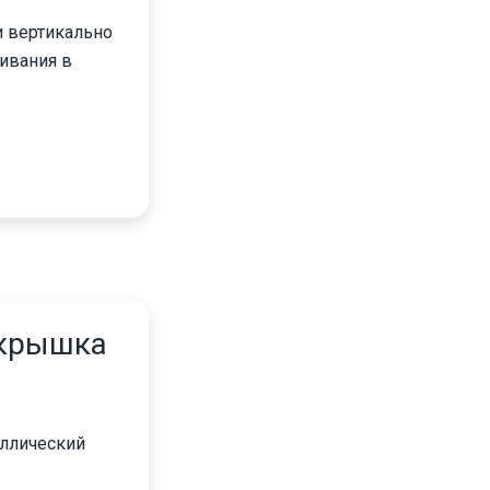
и вертикально
ивания в
 крышка
аллический