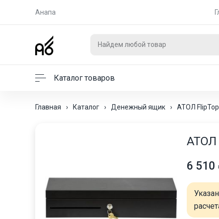
Анапа
Г
Каталог товаров
Главная
›
Каталог
›
Денежный ящик
›
АТОЛ FlipTop
АТОЛ 
6 510
Указа
расчет