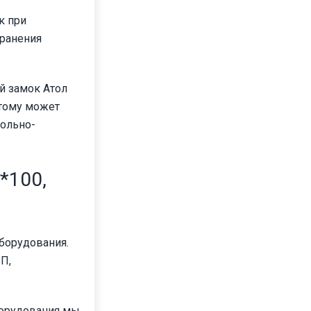
к при
хранения
й замок Атол
этому может
рольно-
*100,
борудования.
П,
борудования мы