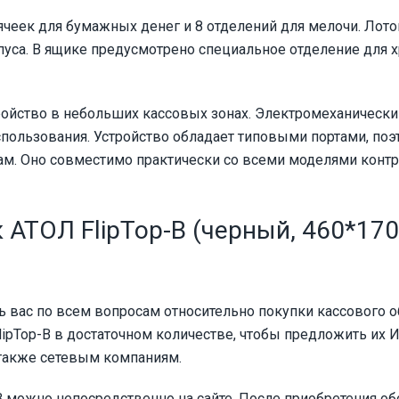
ячеек для бумажных денег и 8 отделений для мелочи. Лото
пуса. В ящике предусмотрено специальное отделение для 
ойство в небольших кассовых зонах. Электромеханически
спользования. Устройство обладает типовыми портами, по
м. Оно совместимо практически со всеми моделями конт
 АТОЛ FlipTop-B (черный, 460*170
 вас по всем вопросам относительно покупки кассового о
Top-B в достаточном количестве, чтобы предложить их И
а также сетевым компаниям.
 можно непосредственно на сайте. После приобретения о