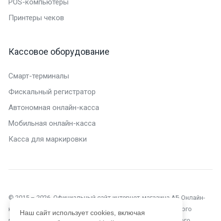
POS-компьютеры
Принтеры чеков
Кассовое оборудование
Смарт-терминалы
Фискальный регистратор
Автономная онлайн-касса
Мобильная онлайн-касса
Касса для маркировки
© 2015 – 2026. Официальный сайт интернет-магазина АБ Онлайн-
касса в Анапе. Текущий сайт является объектом авторского
Наш сайт использует cookies, включая
права, исключительные права, на использование которого