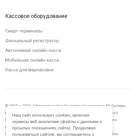
Кассовое оборудование
Смарт-терминалы
Фискальный регистратор
Автономная онлайн-касса
Мобильная онлайн-касса
Касса для маркировки
© 2015 – 2026. Официальный сайт интернет-магазина АБ Онлайн-
касса в Анапе. Текущий сайт является объектом авторского
Наш сайт использует cookies, включая
права, исключительные права, на использование которого
сервисы веб-аналитики (файлы с данными о
принадлежат компании ООО «Автоматизация Бизнеса».
прошлых посещениях сайта). Продолжая
Копирование, размножение, распространение, перепечатка
пользоваться сайтом, вы соглашаетесь с